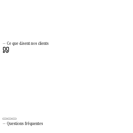
—
Ce que disent nos clients
Silvio Scaramuzzino
Gérant
—
Verso Ingénierie
—
Questions fréquentes