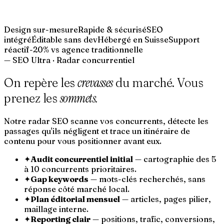
Design sur-mesure
Rapide & sécurisé
SEO
intégré
Éditable sans dev
Hébergé en Suisse
Support
réactif
-20% vs agence traditionnelle
—
SEO Ultra · Radar concurrentiel
crevasses
On repère les
du marché. Vous
sommets.
prenez les
Notre radar SEO scanne vos concurrents, détecte les
passages qu'ils négligent et trace un itinéraire de
contenu pour vous positionner avant eux.
✦
Audit concurrentiel initial
— cartographie des 5
à 10 concurrents prioritaires.
✦
Gap keywords
— mots-clés recherchés, sans
réponse côté marché local.
✦
Plan éditorial mensuel
— articles, pages pilier,
maillage interne.
✦
Reporting clair
— positions, trafic, conversions,