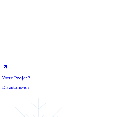
Application Mobile pour apprendre le calcul
pour les enfants de 7 à 16 ans
Voir le case study
Audit & Conseil
2025
Jetwist
Recherchez instantanément, comparez et ré
vols en jet privé à la demande, adaptés pré
vos besoins et à vos préférences.
Voir le case study
Votre Projet ?
Discutons-en