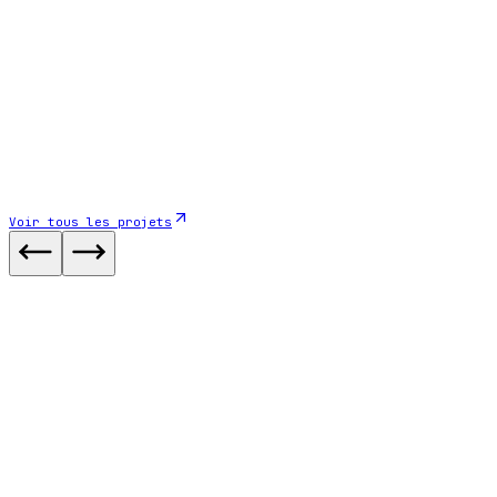
Voir tous les projets
Site Web
2025
Verso Ingénierie
Bureau d'étude en Génie Civil
Voir le case study
App Mobile
2026
Bikervoice — Communication entre motar