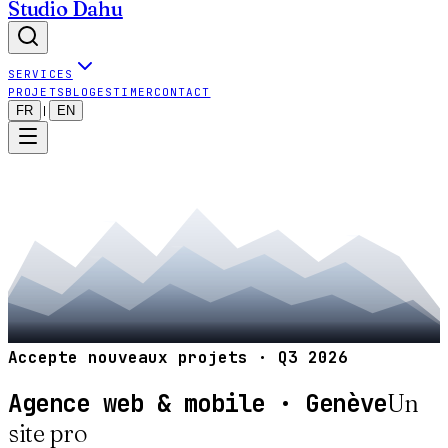
Studio Dahu
SERVICES
PROJETS
BLOG
ESTIMER
CONTACT
FR
EN
|
Accepte nouveaux projets · Q
3
2026
Agence web & mobile · Genève
Un
site pro