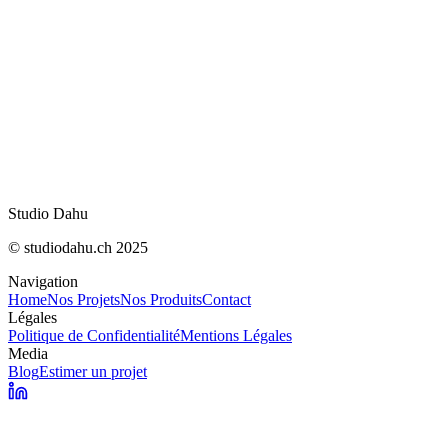
compétences en SEO
Ce qu’on a lu, vu et aimé en juillet 2026 : recos
rédaction
Fin de Bloctel le 11 août : ce qui change pour le
démarchage
OpenNutriTracker : vos calories sans abonnem
Studio Dahu
© studiodahu.ch 2025
Navigation
Home
Nos Projets
Nos Produits
Contact
Légales
Politique de Confidentialité
Mentions Légales
Media
Blog
Estimer un projet