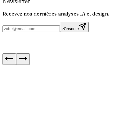
Newsletter
Recevez nos dernières analyses IA et design.
S'inscrire
WhatsApp : appels audio et vidéo désormais sur
web
IA : meilleurs modèles pour le code en août 20
Trello s'ouvre à Claude, ChatGPT et Gemini v
Next.js 16.3 : les navigations instantanées expl
5 formations en ligne pour développer ses