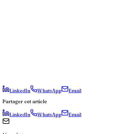
Quelle est la différence entre Codex mobile et l'ancien
Copilot ?
Puis-je déployer du code en production depuis mon
smartphone ?
Les conversations Codex mobile alimentent-elles
l'entraînement d'OpenAI ?
Quels langages de programmation Codex supporte-t-
il ?
L'utilisation de Codex mobile est-elle sécurisée pour
du code propriétaire ?
Comment comparer Codex et Claude Code pour mon
équipe ?
LinkedIn
WhatsApp
Email
Partager cet article
LinkedIn
WhatsApp
Email