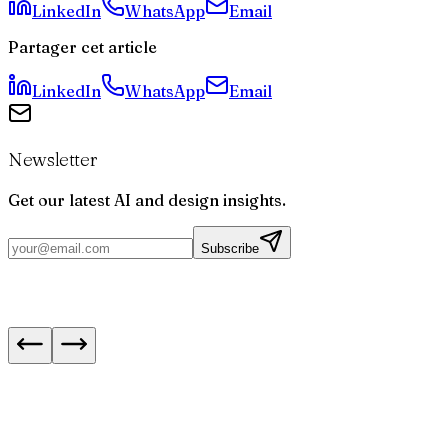
Où trouver le code source de ce projet ?
LinkedIn
WhatsApp
Email
Partager cet article
LinkedIn
WhatsApp
Email
Newsletter
Get our latest AI and design insights.
Subscribe
Fin de Bloctel le 11 août : ce qui change pour le
démarchage