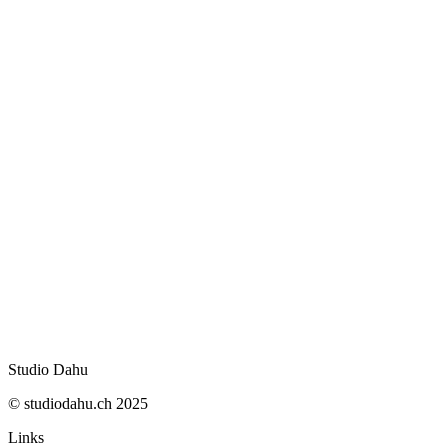
WhatsApp : appels audio et vidéo désormais sur
web
5 formations clés pour lancer son e-commerce
Click to Pray : 6 mois pour lire ses mails au Vat
Device Database : repérer les objets connectés
dépendant du…
Masquer les AI Overviews sur Chrome, Safari, F
et Edge
Trello s'ouvre à Claude, ChatGPT et Gemini v
Mesurer sa visibilité dans les AI Overviews de
Studio Dahu
© studiodahu.ch 2025
Links