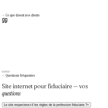
—
Ce que disent nos clients
Silvio Scaramuzzino
Gérant
—
Verso Ingénierie
—
Questions fréquentes
Site internet pour fiduciaire — vos
questions
Le site respectera-t-il les règles de la profession fiduciaire ?
+