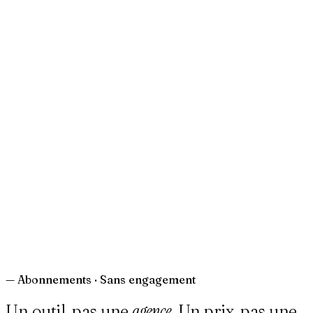
—
Abonnements · Sans engagement
agence.
Un outil, pas une
Un prix, pas une