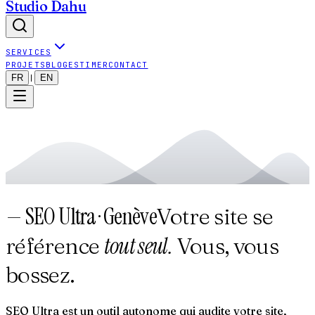
Studio Dahu
SERVICES
PROJETS
BLOG
ESTIMER
CONTACT
FR
EN
|
—
SEO Ultra · Genève
Votre site se
tout seul.
référence
Vous, vous
bossez.
SEO Ultra est un outil autonome qui audite votre site,