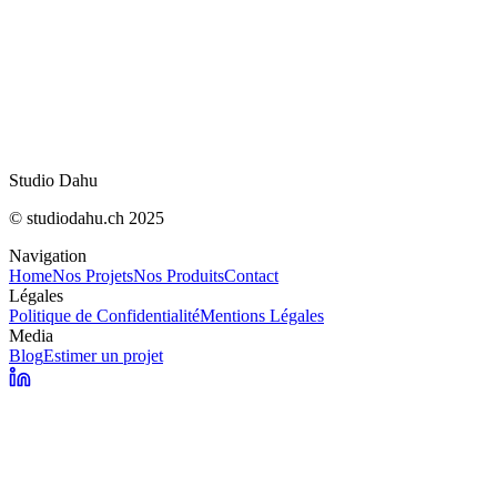
rédaction
Fin de Bloctel le 11 août : ce qui change pour le
démarchage
IA Act : ce qui change concrètement le 2 août
Studio Dahu
© studiodahu.ch 2025
Navigation
Home
Nos Projets
Nos Produits
Contact
Légales
Politique de Confidentialité
Mentions Légales
Media
Blog
Estimer un projet