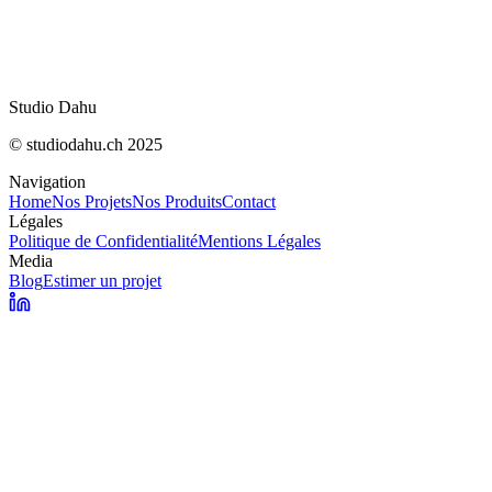
Pascal Editor : l'IA dessine vos plans 3D en tem
Mesurer sa visibilité dans les AI Overviews de
Studio Dahu
© studiodahu.ch 2025
Navigation
Home
Nos Projets
Nos Produits
Contact
Légales
Politique de Confidentialité
Mentions Légales
Media
Blog
Estimer un projet