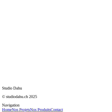
WhatsApp : appels audio et vidéo désormais sur
web
IA : meilleurs modèles pour le code en août 20
OpenNutriTracker : vos calories sans abonnem
IA Act : ce qui change concrètement le 2 août
5 formations clés pour lancer son e-commerce
Pascal Editor : l'IA dessine vos plans 3D en tem
Mesurer sa visibilité dans les AI Overviews de
Studio Dahu
© studiodahu.ch 2025
Navigation
Home
Nos Projets
Nos Produits
Contact