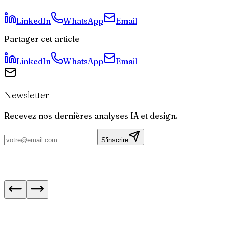
Puis-je faire évoluer mon outil sur-mesure plus tard ?
LinkedIn
WhatsApp
Email
Partager cet article
LinkedIn
WhatsApp
Email
Newsletter
Recevez nos dernières analyses IA et design.
S'inscrire
Fin de Bloctel le 11 août : ce qui change pour le
démarchage