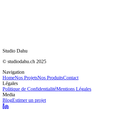
Fin de Bloctel le 11 août : ce qui change pour le
démarchage
OpenNutriTracker : vos calories sans abonnem
IA Act : ce qui change concrètement le 2 août
Studio Dahu
© studiodahu.ch 2025
Navigation
Home
Nos Projets
Nos Produits
Contact
Légales
Politique de Confidentialité
Mentions Légales
Media
Blog
Estimer un projet