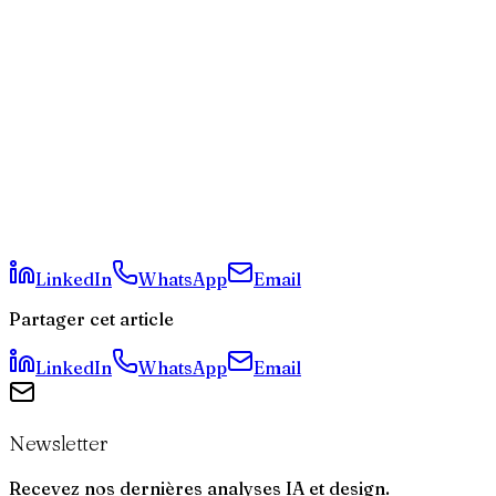
Pourquoi les stratégies SEO de 2021 ne sont-elles plus
efficaces ?
Combien de temps faut-il pour voir les résultats d'une
stratégie SEO à Genève ?
Le référencement local est-il toujours pertinent face
aux assistants IA ?
Quelle est la différence entre le SEO traditionnel et le
GEO ?
Pourquoi l'audit technique est-il considéré comme
prioritaire ?
LinkedIn
WhatsApp
Email
Partager cet article
LinkedIn
WhatsApp
Email
Newsletter
Recevez nos dernières analyses IA et design.