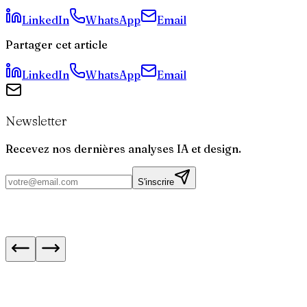
utilisateurs ?
LinkedIn
WhatsApp
Email
Partager cet article
LinkedIn
WhatsApp
Email
Newsletter
Recevez nos dernières analyses IA et design.
S'inscrire
Fin de Bloctel le 11 août : ce qui change pour le
démarchage