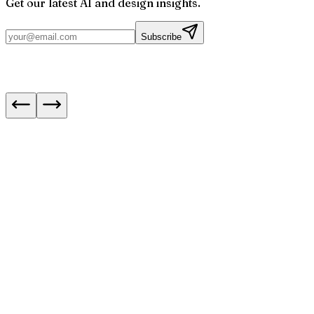
Get our latest AI and design insights.
Subscribe
Next.js 16.3 : les navigations instantanées expl
IA : meilleurs modèles pour le code en août 20
5 formations en ligne pour développer ses
compétences en SEO
Ce qu’on a lu, vu et aimé en juillet 2026 : recos
rédaction
Fin de Bloctel le 11 août : ce qui change pour le
démarchage