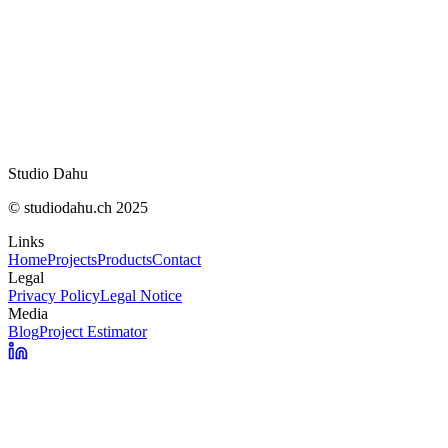
OpenNutriTracker : vos calories sans abonnem
IA Act : ce qui change concrètement le 2 août
WhatsApp : appels audio et vidéo désormais sur
web
Studio Dahu
© studiodahu.ch 2025
Links
Home
Projects
Products
Contact
Legal
Privacy Policy
Legal Notice
Media
Blog
Project Estimator