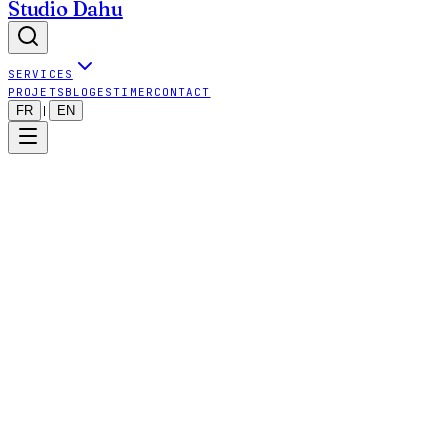
Studio Dahu
SERVICES
PROJETS
BLOG
ESTIMER
CONTACT
FR
EN
|
Dernière mise à jour : 2025-09-24