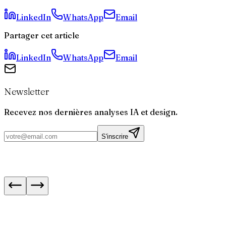
entreprises ?
LinkedIn
WhatsApp
Email
Partager cet article
LinkedIn
WhatsApp
Email
Newsletter
Recevez nos dernières analyses IA et design.
S'inscrire
Next.js 16.3 : les navigations instantanées expl