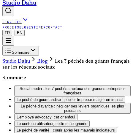
Studio Dahu
SERVICES
PROJETS
BLOG
ESTIMER
CONTACT
FR
EN
|
Sommaire
Studio Dahu
Blog
Les 7 péchés des géants français
sur les réseaux sociaux
Sommaire
Social media : les 7 péchés capitaux des grandes entreprises
françaises
Le péché de gourmandise : publier trop pour maigrir en impact
Le péché d'avarice : négliger ses leviers organiques les plus
puissants
L'employé advocacy, cet or enfoui
Le contenu utilisateur, cette mine ignorée
Le péché de vanité : courir après les mauvais indicateurs