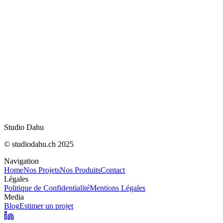
Device Database : repérer les objets connectés
dépendant du…
Masquer les AI Overviews sur Chrome, Safari, F
et Edge
Trello s'ouvre à Claude, ChatGPT et Gemini v
Mesurer sa visibilité dans les AI Overviews de
IA : meilleurs modèles pour le code en août 20
Studio Dahu
© studiodahu.ch 2025
Navigation
Home
Nos Projets
Nos Produits
Contact
Légales
Politique de Confidentialité
Mentions Légales
Media
Blog
Estimer un projet