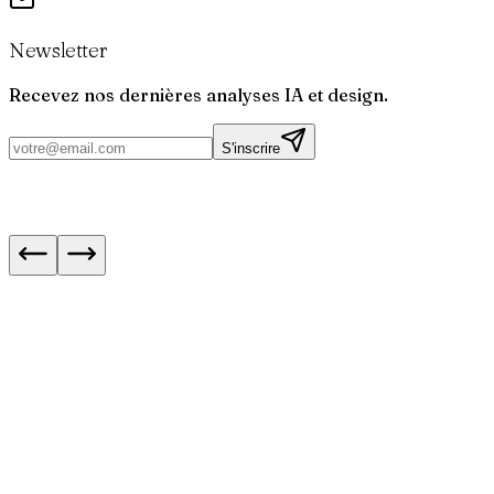
Newsletter
Recevez nos dernières analyses IA et design.
S'inscrire
Fin de Bloctel le 11 août : ce qui change pour le
démarchage
WhatsApp : appels audio et vidéo désormais sur
web
Click to Pray : 6 mois pour lire ses mails au Vat