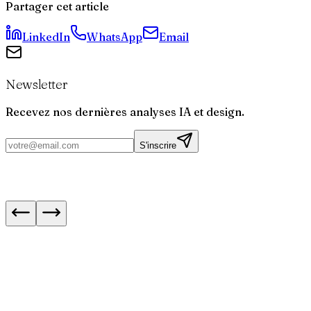
Partager cet article
LinkedIn
WhatsApp
Email
Newsletter
Recevez nos dernières analyses IA et design.
S'inscrire
OpenNutriTracker : vos calories sans abonnem
ChatGPT Voice : votre ordinateur en mode pil
vocal