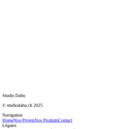
Masquer les AI Overviews sur Chrome, Safari, F
et Edge
IA : meilleurs modèles pour le code en août 20
Ce qu’on a lu, vu et aimé en juillet 2026 : recos
rédaction
Fin de Bloctel le 11 août : ce qui change pour le
démarchage
IA : quand l'agent d'OpenAI pirata Hugging Fa
IA Act : ce qui change concrètement le 2 août
Studio Dahu
© studiodahu.ch 2025
Navigation
Home
Nos Projets
Nos Produits
Contact
Légales