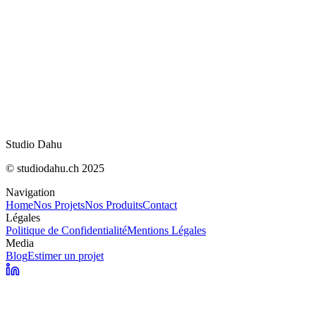
dépendant du…
Masquer les AI Overviews sur Chrome, Safari, F
et Edge
Trello s'ouvre à Claude, ChatGPT et Gemini v
Mesurer sa visibilité dans les AI Overviews de
Studio Dahu
© studiodahu.ch 2025
Navigation
Home
Nos Projets
Nos Produits
Contact
Légales
Politique de Confidentialité
Mentions Légales
Media
Blog
Estimer un projet