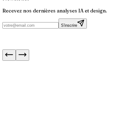
Recevez nos dernières analyses IA et design.
S'inscrire
Next.js 16.3 : les navigations instantanées expl
Fin de Bloctel le 11 août : ce qui change pour le
démarchage
WhatsApp : appels audio et vidéo désormais sur
web
Click to Pray : 6 mois pour lire ses mails au Vat
Device Database : repérer les objets connectés