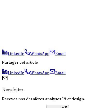
Quel est le framework le moins cher pour
développer une application ?
Puis-je utiliser le même code pour mon application et
mon site web ?
Lequel est le plus rapide en termes de performance
pure ?
Est-il difficile de trouver des développeurs si l'agence
fait défaut ?
LinkedIn
WhatsApp
Email
Partager cet article
LinkedIn
WhatsApp
Email
Newsletter
Recevez nos dernières analyses IA et design.