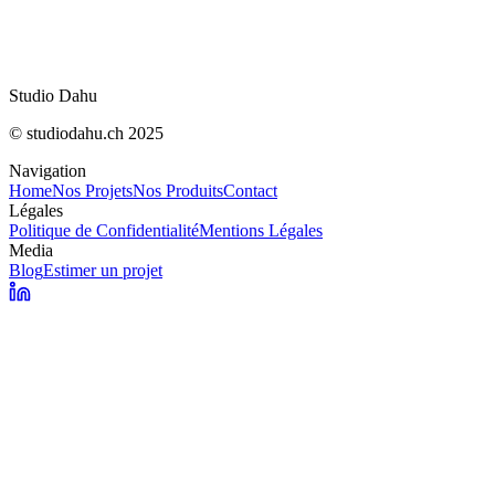
Pascal Editor : l'IA dessine vos plans 3D en tem
Mesurer sa visibilité dans les AI Overviews de
Studio Dahu
© studiodahu.ch 2025
Navigation
Home
Nos Projets
Nos Produits
Contact
Légales
Politique de Confidentialité
Mentions Légales
Media
Blog
Estimer un projet