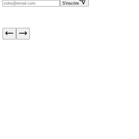
S'inscrire
IA : meilleurs modèles pour le code en août 20
Fin de Bloctel le 11 août : ce qui change pour le
démarchage
OpenNutriTracker : vos calories sans abonnem
IA Act : ce qui change concrètement le 2 août
WhatsApp : appels audio et vidéo désormais sur
web
5 formations clés pour lancer son e-commerce