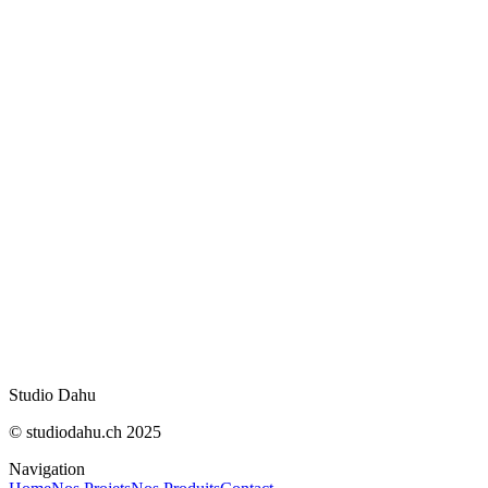
web
IA : meilleurs modèles pour le code en août 20
Fin de Bloctel le 11 août : ce qui change pour le
démarchage
Trello s'ouvre à Claude, ChatGPT et Gemini v
Mesurer sa visibilité dans les AI Overviews de
OpenNutriTracker : vos calories sans abonnem
IA Act : ce qui change concrètement le 2 août
5 formations clés pour lancer son e-commerce
Studio Dahu
© studiodahu.ch 2025
Navigation